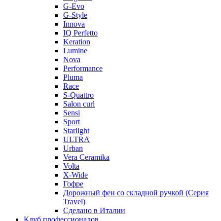
G-Evo
G-Style
Innova
IQ Perfetto
Keration
Lumine
Nova
Performance
Pluma
Race
S-Quattro
Salon curl
Sensi
Sport
Starlight
ULTRA
Urban
Vera Ceramika
Volta
X-Wide
Гофре
Дорожный фен со складной ручкой (Серия
Travel)
Сделано в Италии
Клуб профессионалов