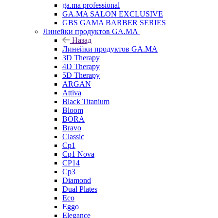
ga.ma professional
GA.MA SALON EXCLUSIVE
GBS GAMA BARBER SERIES
Линейки продуктов GA.MA
Назад
Линейки продуктов GA.MA
3D Therapy
4D Therapy
5D Therapy
ARGAN
Attiva
Black Titanium
Bloom
BORA
Bravo
Classic
Cp1
Cp1 Nova
CP14
Cp3
Diamond
Dual Plates
Eco
Eggo
Elegance