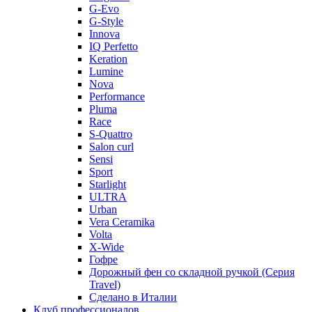
G-Evo
G-Style
Innova
IQ Perfetto
Keration
Lumine
Nova
Performance
Pluma
Race
S-Quattro
Salon curl
Sensi
Sport
Starlight
ULTRA
Urban
Vera Ceramika
Volta
X-Wide
Гофре
Дорожный фен со складной ручкой (Серия
Travel)
Сделано в Италии
Клуб профессионалов