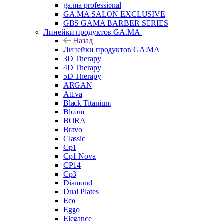
ga.ma professional
GA.MA SALON EXCLUSIVE
GBS GAMA BARBER SERIES
Линейки продуктов GA.MA
Назад
Линейки продуктов GA.MA
3D Therapy
4D Therapy
5D Therapy
ARGAN
Attiva
Black Titanium
Bloom
BORA
Bravo
Classic
Cp1
Cp1 Nova
CP14
Cp3
Diamond
Dual Plates
Eco
Eggo
Elegance