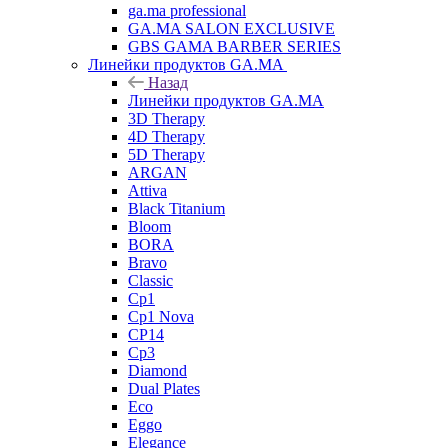
ga.ma professional
GA.MA SALON EXCLUSIVE
GBS GAMA BARBER SERIES
Линейки продуктов GA.MA
Назад
Линейки продуктов GA.MA
3D Therapy
4D Therapy
5D Therapy
ARGAN
Attiva
Black Titanium
Bloom
BORA
Bravo
Classic
Cp1
Cp1 Nova
CP14
Cp3
Diamond
Dual Plates
Eco
Eggo
Elegance