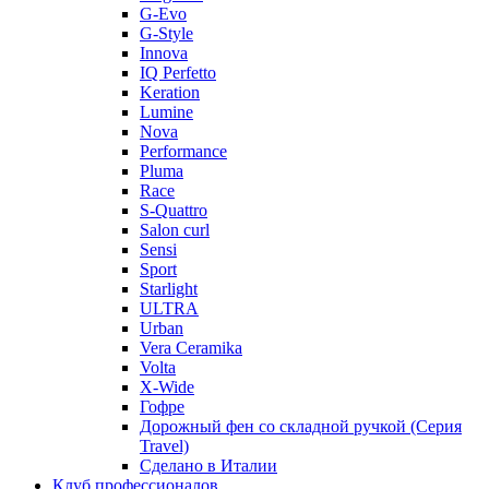
G-Evo
G-Style
Innova
IQ Perfetto
Keration
Lumine
Nova
Performance
Pluma
Race
S-Quattro
Salon curl
Sensi
Sport
Starlight
ULTRA
Urban
Vera Ceramika
Volta
X-Wide
Гофре
Дорожный фен со складной ручкой (Серия
Travel)
Сделано в Италии
Клуб профессионалов