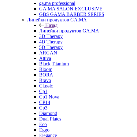
ga.ma professional
GA.MA SALON EXCLUSIVE
GBS GAMA BARBER SERIES
Линейки продуктов GA.MA
Назад
Линейки продуктов GA.MA
3D Therapy
4D Therapy
5D Therapy
ARGAN
Attiva
Black Titanium
Bloom
BORA
Bravo
Classic
Cp1
Cp1 Nova
CP14
Cp3
Diamond
Dual Plates
Eco
Eggo
Elegance