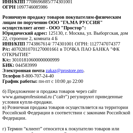
ИНН/КПП
7708696885/774301001
ОГРН
1097746085986
Розничную продажу товаров покупателям-физическим
лицам по поручению ООО "ГА.МА РУССИЯ"
осуществляет агент - ООО "Простор":
Юридический адрес:
125130, г. Москва, ул. Выборгская, дом
22, строение 2, комната 4 Б
ИНН/КПП
7743867614/ 774301001 ОГРН: 1127747074377
Р/с:
40702810701270001661 в ТОЧКА ПАО БАНКА "ФК
ОТКРЫТИЕ"
К/с:
30101810600000000999
БИК:
044583999
Электронная почта
zakaz@prostore.pro
.
Телефон
8-800-707-24-40
График работы:
пн-пт с 10:00 до 22:00
б) Предложение и продажа товаров через сайт
www.gamaprofessional.ru ("сайт") регулируют приведенные
условия купли-продажи.
в) Розничная продажа товаров осуществляется на территории
Российской Федерации в соответствии с законами Российской
Федерации.
г) Термин “клиент” относится к покупателю товаров или