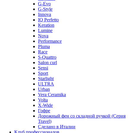
G-Evo
G-Style
Innova
IQ Perfetto
Keration
Lumine
Nova
Performance
Pluma
Race
S-Quattro
Salon curl
Sensi
Sport
Starlight
ULTRA
Urban
Vera Ceramika
Volta
X-Wide
Гофре
Дорожный фен со складной ручкой (Серия
Travel)
Сделано в Италии
Клуб профессионалов