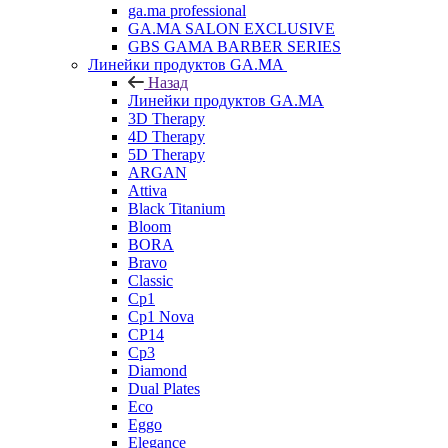
ga.ma professional
GA.MA SALON EXCLUSIVE
GBS GAMA BARBER SERIES
Линейки продуктов GA.MA
Назад
Линейки продуктов GA.MA
3D Therapy
4D Therapy
5D Therapy
ARGAN
Attiva
Black Titanium
Bloom
BORA
Bravo
Classic
Cp1
Cp1 Nova
CP14
Cp3
Diamond
Dual Plates
Eco
Eggo
Elegance