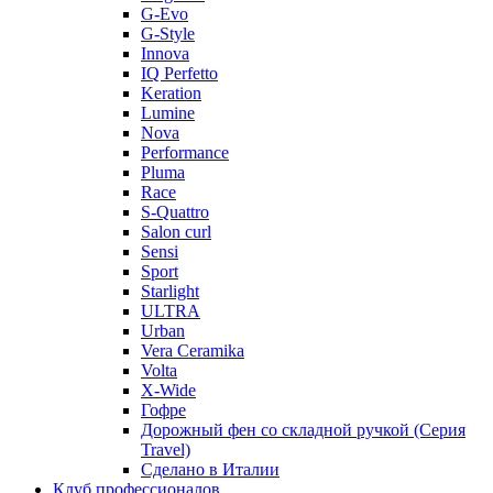
G-Evo
G-Style
Innova
IQ Perfetto
Keration
Lumine
Nova
Performance
Pluma
Race
S-Quattro
Salon curl
Sensi
Sport
Starlight
ULTRA
Urban
Vera Ceramika
Volta
X-Wide
Гофре
Дорожный фен со складной ручкой (Серия
Travel)
Сделано в Италии
Клуб профессионалов