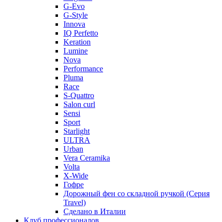
G-Evo
G-Style
Innova
IQ Perfetto
Keration
Lumine
Nova
Performance
Pluma
Race
S-Quattro
Salon curl
Sensi
Sport
Starlight
ULTRA
Urban
Vera Ceramika
Volta
X-Wide
Гофре
Дорожный фен со складной ручкой (Серия
Travel)
Сделано в Италии
Клуб профессионалов