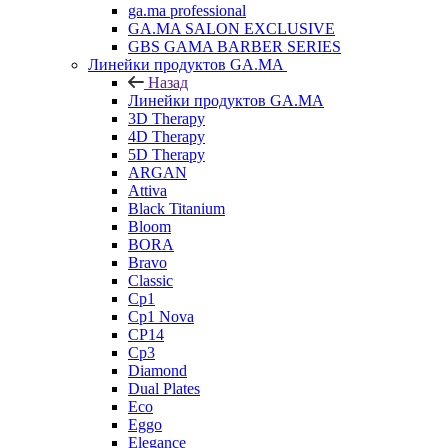
ga.ma professional
GA.MA SALON EXCLUSIVE
GBS GAMA BARBER SERIES
Линейки продуктов GA.MA
Назад
Линейки продуктов GA.MA
3D Therapy
4D Therapy
5D Therapy
ARGAN
Attiva
Black Titanium
Bloom
BORA
Bravo
Classic
Cp1
Cp1 Nova
CP14
Cp3
Diamond
Dual Plates
Eco
Eggo
Elegance