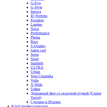
G-Evo
G-Style
Innova
IQ Perfetto
Keration
Lumine
Nova
Performance
Pluma
Race
S-Quattro
Salon curl
Sensi
Sport
Starlight
ULTRA
Urban
Vera Ceramika
Volta
X-Wide
Гофре
Дорожный фен со складной ручкой (Серия
Travel)
Сделано в Италии
Клуб профессионалов