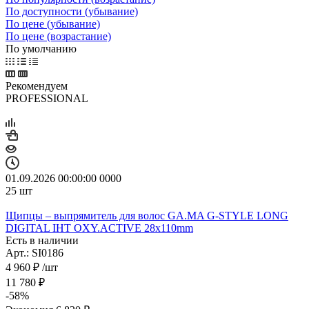
По доступности (убывание)
По цене (убывание)
По цене (возрастание)
По умолчанию
Рекомендуем
PROFESSIONAL
01.09.2026 00:00:00
0
0
0
0
25
шт
Щипцы – выпрямитель для волос GA.MA G-STYLE LONG
DIGITAL IHT OXY.ACTIVE 28x110mm
Есть в наличии
Арт.: SI0186
4 960
₽
/шт
11 780
₽
-
58
%