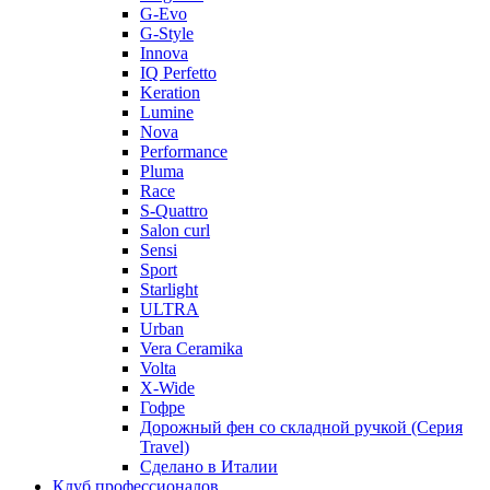
G-Evo
G-Style
Innova
IQ Perfetto
Keration
Lumine
Nova
Performance
Pluma
Race
S-Quattro
Salon curl
Sensi
Sport
Starlight
ULTRA
Urban
Vera Ceramika
Volta
X-Wide
Гофре
Дорожный фен со складной ручкой (Серия
Travel)
Сделано в Италии
Клуб профессионалов