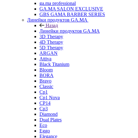
ga.ma professional
GA.MA SALON EXCLUSIVE
GBS GAMA BARBER SERIES
Линейки продуктов GA.MA
Назад
Линейки продуктов GA.MA
3D Therapy
4D Therapy
5D Therapy
ARGAN
Attiva
Black Titanium
Bloom
BORA
Bravo
Classic
Cp1
Cp1 Nova
CP14
Cp3
Diamond
Dual Plates
Eco
Eggo
Elegance