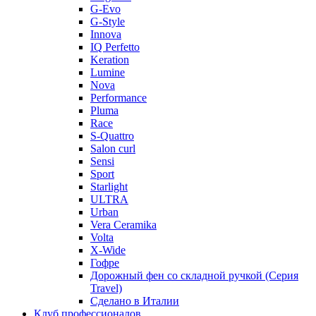
G-Evo
G-Style
Innova
IQ Perfetto
Keration
Lumine
Nova
Performance
Pluma
Race
S-Quattro
Salon curl
Sensi
Sport
Starlight
ULTRA
Urban
Vera Ceramika
Volta
X-Wide
Гофре
Дорожный фен со складной ручкой (Серия
Travel)
Сделано в Италии
Клуб профессионалов