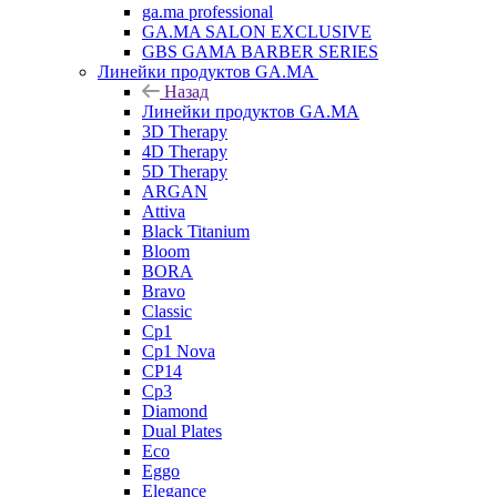
ga.ma professional
GA.MA SALON EXCLUSIVE
GBS GAMA BARBER SERIES
Линейки продуктов GA.MA
Назад
Линейки продуктов GA.MA
3D Therapy
4D Therapy
5D Therapy
ARGAN
Attiva
Black Titanium
Bloom
BORA
Bravo
Classic
Cp1
Cp1 Nova
CP14
Cp3
Diamond
Dual Plates
Eco
Eggo
Elegance