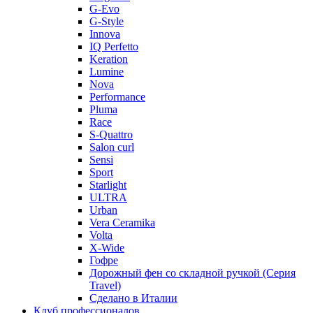
G-Evo
G-Style
Innova
IQ Perfetto
Keration
Lumine
Nova
Performance
Pluma
Race
S-Quattro
Salon curl
Sensi
Sport
Starlight
ULTRA
Urban
Vera Ceramika
Volta
X-Wide
Гофре
Дорожный фен со складной ручкой (Серия
Travel)
Сделано в Италии
Клуб профессионалов