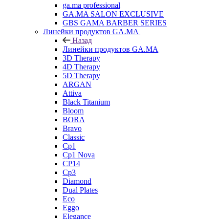
ga.ma professional
GA.MA SALON EXCLUSIVE
GBS GAMA BARBER SERIES
Линейки продуктов GA.MA
Назад
Линейки продуктов GA.MA
3D Therapy
4D Therapy
5D Therapy
ARGAN
Attiva
Black Titanium
Bloom
BORA
Bravo
Classic
Cp1
Cp1 Nova
CP14
Cp3
Diamond
Dual Plates
Eco
Eggo
Elegance