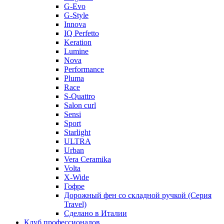
G-Evo
G-Style
Innova
IQ Perfetto
Keration
Lumine
Nova
Performance
Pluma
Race
S-Quattro
Salon curl
Sensi
Sport
Starlight
ULTRA
Urban
Vera Ceramika
Volta
X-Wide
Гофре
Дорожный фен со складной ручкой (Серия
Travel)
Сделано в Италии
Клуб профессионалов