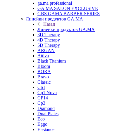
ga.ma professional
GA.MA SALON EXCLUSIVE
GBS GAMA BARBER SERIES
Линейки продуктов GA.MA
Назад
Линейки продуктов GA.MA
3D Therapy
4D Therapy
5D Therapy
ARGAN
Attiva
Black Titanium
Bloom
BORA
Bravo
Classic
Cp1
Cp1 Nova
CP14
Cp3
Diamond
Dual Plates
Eco
Eggo
Elegance