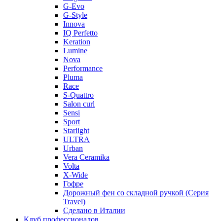
G-Evo
G-Style
Innova
IQ Perfetto
Keration
Lumine
Nova
Performance
Pluma
Race
S-Quattro
Salon curl
Sensi
Sport
Starlight
ULTRA
Urban
Vera Ceramika
Volta
X-Wide
Гофре
Дорожный фен со складной ручкой (Серия
Travel)
Сделано в Италии
Клуб профессионалов