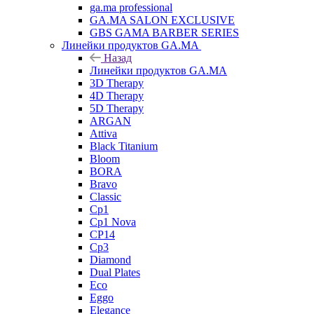
ga.ma professional
GA.MA SALON EXCLUSIVE
GBS GAMA BARBER SERIES
Линейки продуктов GA.MA
Назад
Линейки продуктов GA.MA
3D Therapy
4D Therapy
5D Therapy
ARGAN
Attiva
Black Titanium
Bloom
BORA
Bravo
Classic
Cp1
Cp1 Nova
CP14
Cp3
Diamond
Dual Plates
Eco
Eggo
Elegance