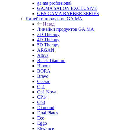
ga.ma professional
GA.MA SALON EXCLUSIVE
GBS GAMA BARBER SERIES
Линейки продуктов GA.MA
Назад
Линейки продуктов GA.MA
3D Therapy
4D Therapy
5D Therapy
ARGAN
Attiva
Black Titanium
Bloom
BORA
Bravo
Classic
Cp1
Cp1 Nova
CP14
Cp3
Diamond
Dual Plates
Eco
Eggo
Elegance