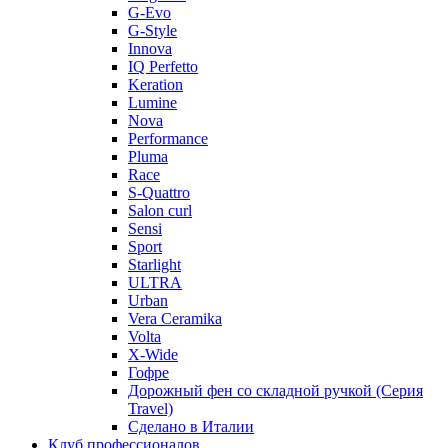
G-Evo
G-Style
Innova
IQ Perfetto
Keration
Lumine
Nova
Performance
Pluma
Race
S-Quattro
Salon curl
Sensi
Sport
Starlight
ULTRA
Urban
Vera Ceramika
Volta
X-Wide
Гофре
Дорожный фен со складной ручкой (Серия
Travel)
Сделано в Италии
Клуб профессионалов