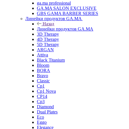
ga.ma professional
GA.MA SALON EXCLUSIVE
GBS GAMA BARBER SERIES
Линейки продуктов GA.MA
Назад
Линейки продуктов GA.MA
3D Therapy
4D Therapy
5D Therapy
ARGAN
Attiva
Black Titanium
Bloom
BORA
Bravo
Classic
Cp1
Cp1 Nova
CP14
Cp3
Diamond
Dual Plates
Eco
Eggo
Elegance