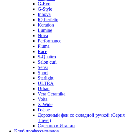
G-Evo
G-Style
Innova
IQ Perfetto
Keration
Lumine
Nova
Performance
Pluma
Race
S-Quattro
Salon curl
Sensi
Sport
Starlight
ULTRA
Urban
Vera Ceramika
Volta
X-Wide
Гофре
Дорожный фен со складной ручкой (Серия
Travel)
Сделано в Италии
Клуб профессионалов