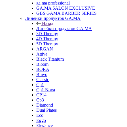
ga.ma professional
GA.MA SALON EXCLUSIVE
GBS GAMA BARBER SERIES
Линейки продуктов GA.MA
Назад
Линейки продуктов GA.MA
3D Therapy
4D Therapy
5D Therapy
ARGAN
Attiva
Black Titanium
Bloom
BORA
Bravo
Classic
Cp1
Cp1 Nova
CP14
Cp3
Diamond
Dual Plates
Eco
Eggo
Elegance