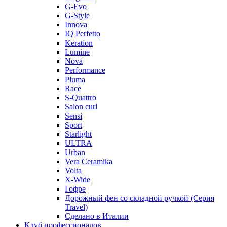
G-Evo
G-Style
Innova
IQ Perfetto
Keration
Lumine
Nova
Performance
Pluma
Race
S-Quattro
Salon curl
Sensi
Sport
Starlight
ULTRA
Urban
Vera Ceramika
Volta
X-Wide
Гофре
Дорожный фен со складной ручкой (Серия
Travel)
Сделано в Италии
Клуб профессионалов