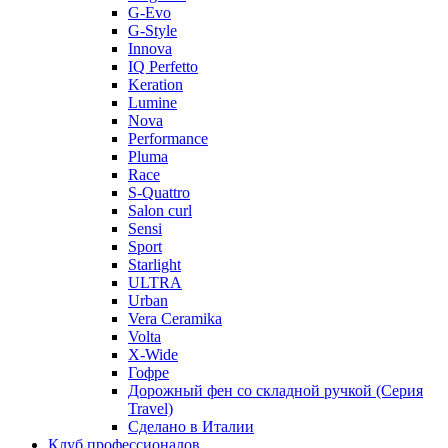
G-Evo
G-Style
Innova
IQ Perfetto
Keration
Lumine
Nova
Performance
Pluma
Race
S-Quattro
Salon curl
Sensi
Sport
Starlight
ULTRA
Urban
Vera Ceramika
Volta
X-Wide
Гофре
Дорожный фен со складной ручкой (Серия
Travel)
Сделано в Италии
Клуб профессионалов