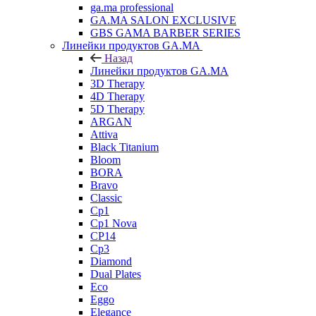
ga.ma professional
GA.MA SALON EXCLUSIVE
GBS GAMA BARBER SERIES
Линейки продуктов GA.MA
Назад
Линейки продуктов GA.MA
3D Therapy
4D Therapy
5D Therapy
ARGAN
Attiva
Black Titanium
Bloom
BORA
Bravo
Classic
Cp1
Cp1 Nova
CP14
Cp3
Diamond
Dual Plates
Eco
Eggo
Elegance