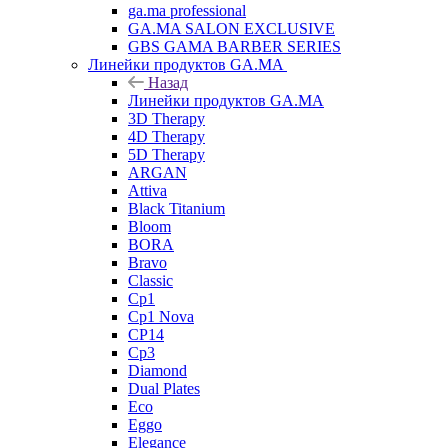
ga.ma professional
GA.MA SALON EXCLUSIVE
GBS GAMA BARBER SERIES
Линейки продуктов GA.MA
Назад
Линейки продуктов GA.MA
3D Therapy
4D Therapy
5D Therapy
ARGAN
Attiva
Black Titanium
Bloom
BORA
Bravo
Classic
Cp1
Cp1 Nova
CP14
Cp3
Diamond
Dual Plates
Eco
Eggo
Elegance