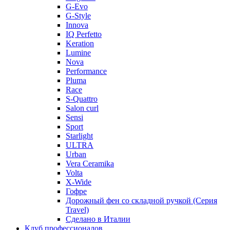
G-Evo
G-Style
Innova
IQ Perfetto
Keration
Lumine
Nova
Performance
Pluma
Race
S-Quattro
Salon curl
Sensi
Sport
Starlight
ULTRA
Urban
Vera Ceramika
Volta
X-Wide
Гофре
Дорожный фен со складной ручкой (Серия
Travel)
Сделано в Италии
Клуб профессионалов