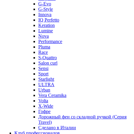
G-Evo
G-Style
Innova
IQ Perfetto
Keration
Lumine
Nova
Performance
Pluma
Race
S-Quattro
Salon curl
Sensi
Sport
Starlight
ULTRA
Urban
Vera Ceramika
Volta
X-Wide
Гофре
Дорожный фен со складной ручкой (Серия
Travel)
Сделано в Италии
Клуб профессионалов