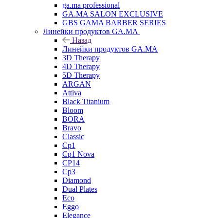
ga.ma professional
GA.MA SALON EXCLUSIVE
GBS GAMA BARBER SERIES
Линейки продуктов GA.MA
Назад
Линейки продуктов GA.MA
3D Therapy
4D Therapy
5D Therapy
ARGAN
Attiva
Black Titanium
Bloom
BORA
Bravo
Classic
Cp1
Cp1 Nova
CP14
Cp3
Diamond
Dual Plates
Eco
Eggo
Elegance