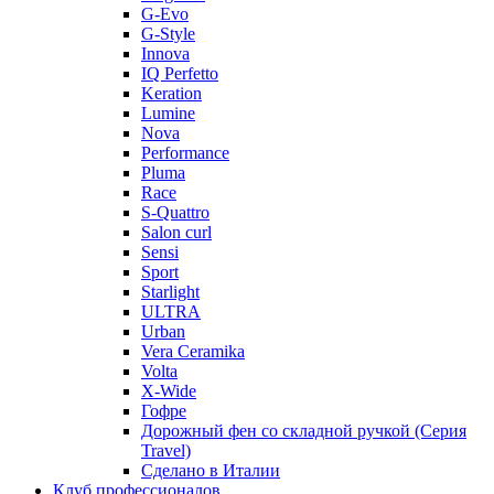
G-Evo
G-Style
Innova
IQ Perfetto
Keration
Lumine
Nova
Performance
Pluma
Race
S-Quattro
Salon curl
Sensi
Sport
Starlight
ULTRA
Urban
Vera Ceramika
Volta
X-Wide
Гофре
Дорожный фен со складной ручкой (Серия
Travel)
Сделано в Италии
Клуб профессионалов