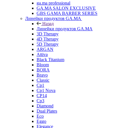
ga.ma professional
GA.MA SALON EXCLUSIVE
GBS GAMA BARBER SERIES
Линейки продуктов GA.MA
Назад
Линейки продуктов GA.MA
3D Therapy
4D Therapy
5D Therapy
ARGAN
Attiva
Black Titanium
Bloom
BORA
Bravo
Classic
Cp1
Cp1 Nova
CP14
Cp3
Diamond
Dual Plates
Eco
Eggo
Elegance