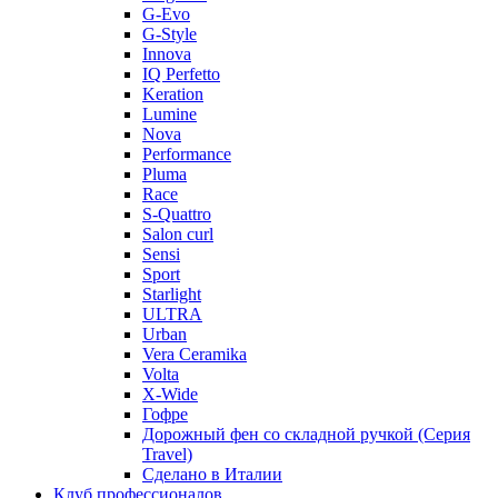
G-Evo
G-Style
Innova
IQ Perfetto
Keration
Lumine
Nova
Performance
Pluma
Race
S-Quattro
Salon curl
Sensi
Sport
Starlight
ULTRA
Urban
Vera Ceramika
Volta
X-Wide
Гофре
Дорожный фен со складной ручкой (Серия
Travel)
Сделано в Италии
Клуб профессионалов