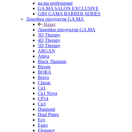
ga.ma professional
GA.MA SALON EXCLUSIVE
GBS GAMA BARBER SERIES
Линейки продуктов GA.MA
Назад
Линейки продуктов GA.MA
3D Therapy
4D Therapy
5D Therapy
ARGAN
Attiva
Black Titanium
Bloom
BORA
Bravo
Classic
Cp1
Cp1 Nova
CP14
Cp3
Diamond
Dual Plates
Eco
Eggo
Elegance