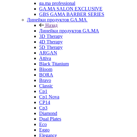
ga.ma professional
GA.MA SALON EXCLUSIVE
GBS GAMA BARBER SERIES
Линейки продуктов GA.MA
Назад
Линейки продуктов GA.MA
3D Therapy
4D Therapy
5D Therapy
ARGAN
Attiva
Black Titanium
Bloom
BORA
Bravo
Classic
Cp1
Cp1 Nova
CP14
Cp3
Diamond
Dual Plates
Eco
Eggo
Elegance