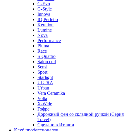
G-Evo
G-Style
Innova
IQ Perfetto
Keration
Lumine
Nova
Performance
Pluma
Race
S-Quattro
Salon curl
Sensi
Sport
Starlight
ULTRA
Urban
Vera Ceramika
Volta
X-Wide
Гофре
Дорожный фен со складной ручкой (Серия
Travel)
Сделано в Италии
Клуб профессионалов