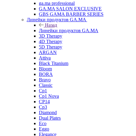
ga.ma professional
GA.MA SALON EXCLUSIVE
GBS GAMA BARBER SERIES
Линейки продуктов GA.MA
Назад
Линейки продуктов GA.MA
3D Therapy
4D Therapy
5D Therapy
ARGAN
Attiva
Black Titanium
Bloom
BORA
Bravo
Classic
Cp1
Cp1 Nova
CP14
Cp3
Diamond
Dual Plates
Eco
Eggo
Elegance