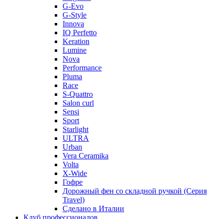
G-Evo
G-Style
Innova
IQ Perfetto
Keration
Lumine
Nova
Performance
Pluma
Race
S-Quattro
Salon curl
Sensi
Sport
Starlight
ULTRA
Urban
Vera Ceramika
Volta
X-Wide
Гофре
Дорожный фен со складной ручкой (Серия
Travel)
Сделано в Италии
Клуб профессионалов