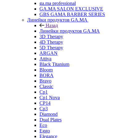
ga.ma professional
GA.MA SALON EXCLUSIVE
GBS GAMA BARBER SERIES
Линейки продуктов GA.MA
Назад
Линейки продуктов GA.MA
3D Therapy
4D Therapy
5D Therapy
ARGAN
Attiva
Black Titanium
Bloom
BORA
Bravo
Classic
Cp1
Cp1 Nova
CP14
Cp3
Diamond
Dual Plates
Eco
Eggo
Elegance