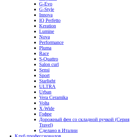
G-Evo
G-Style
Innova
IQ Perfetto
Keration
Lumine
Nova
Performance
Pluma
Race
S-Quattro
Salon curl
Sensi
Sport
Starlight
ULTRA
Urban
Vera Ceramika
Volta
X-Wide
Гофре
Дорожный фен со складной ручкой (Серия
Travel)
Сделано в Италии
Клуб профессионалов