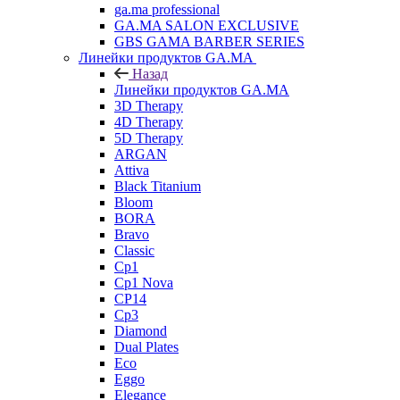
ga.ma professional
GA.MA SALON EXCLUSIVE
GBS GAMA BARBER SERIES
Линейки продуктов GA.MA
Назад
Линейки продуктов GA.MA
3D Therapy
4D Therapy
5D Therapy
ARGAN
Attiva
Black Titanium
Bloom
BORA
Bravo
Classic
Cp1
Cp1 Nova
CP14
Cp3
Diamond
Dual Plates
Eco
Eggo
Elegance