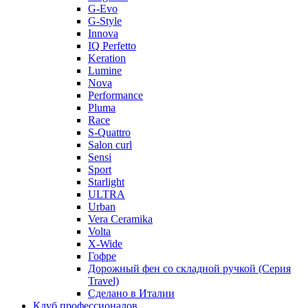
G-Evo
G-Style
Innova
IQ Perfetto
Keration
Lumine
Nova
Performance
Pluma
Race
S-Quattro
Salon curl
Sensi
Sport
Starlight
ULTRA
Urban
Vera Ceramika
Volta
X-Wide
Гофре
Дорожный фен со складной ручкой (Серия
Travel)
Сделано в Италии
Клуб профессионалов